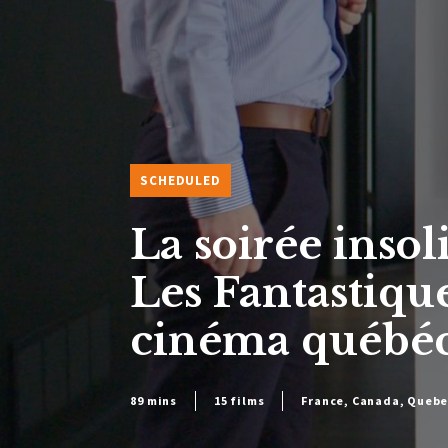
SCHEDULED
La soirée insol
Les Fantastiqu
cinéma québéc
89 mins
15 films
France, Canada, Quebe