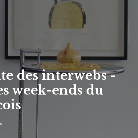
ite des interwebs -
es week-ends du
ois
c