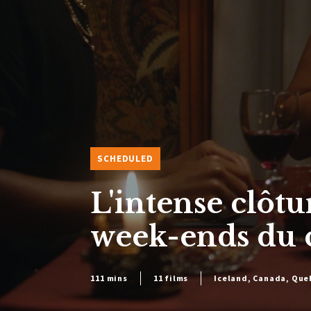
SCHEDULED
L'intense clôtu
week-ends du 
111 mins
11 films
Iceland, Canada, Que