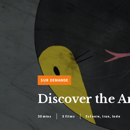
SUR DEMANDE
Discover the A
30 mins
3 films
Estonie, Iran, Inde