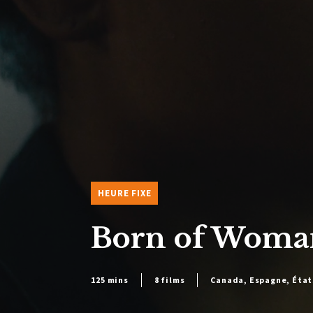
HEURE FIXE
Born of Woma
125 mins
8 films
Canada, Espagne, États